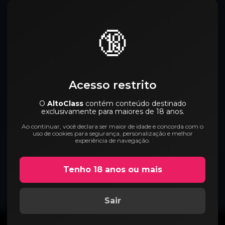
🔞
Acesso restrito
O
AltoClass
contém conteúdo destinado
exclusivamente para maiores de 18 anos.
Ao continuar, você declara ser maior de idade e concorda com o
uso de cookies para segurança, personalização e melhor
experiência de navegação.
Tenho 18 anos ou mais
Sair