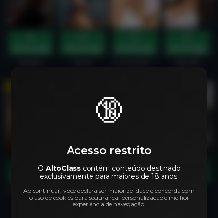
WhatsApp
WhatsApp
WhatsApp
WhatsApp
Angel
Carol
Lunna Siren
Nicole
VIRTUAL
EXCLUSIVA
EXCLUSIVA
EXCLUSIVA
🔞
Acesso restrito
O
AltoClass
contém conteúdo destinado
exclusivamente para maiores de 18 anos.
WhatsApp
WhatsApp
WhatsApp
WhatsApp
Ao continuar, você declara ser maior de idade e concorda com
Elloah Monteiro
Luna
Sarah
Talita Franco
o uso de cookies para segurança, personalização e melhor
experiência de navegação.