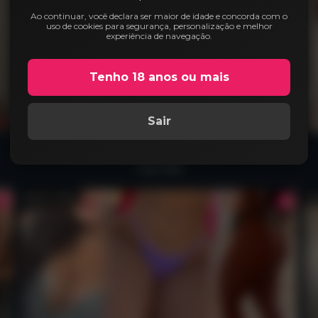
Ao continuar, você declara ser maior de idade e concorda com o
uso de cookies para segurança, personalização e melhor
experiência de navegação.
Tenho 18 anos ou mais
Sair
WhatsApp
Ligar
Consulte
Tay Dias
EXCLUSIVA