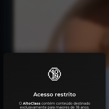
🔞
Acesso restrito
O
AltoClass
contém conteúdo destinado
exclusivamente para maiores de 18 anos.